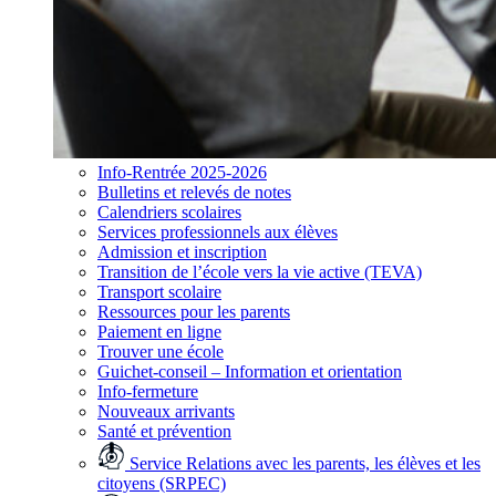
Info-Rentrée 2025-2026
Bulletins et relevés de notes
Calendriers scolaires
Services professionnels aux élèves
Admission et inscription
Transition de l’école vers la vie active (TEVA)
Transport scolaire
Ressources pour les parents
Paiement en ligne
Trouver une école
Guichet-conseil – Information et orientation
Info-fermeture
Nouveaux arrivants
Santé et prévention
Service Relations avec les parents, les élèves et les
citoyens (SRPEC)