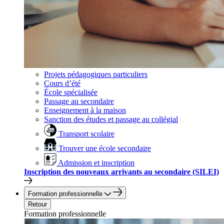
Projets pédagogiques particuliers
Cours d’été
École spécialisée
Passage au secondaire
Enseignement à la maison
Sanction des études et passage au collégial
Transport scolaire
Trouver une école secondaire
Admission et inscription
Inscription des nouveaux arrivants au secondaire (SILEI)
Formation professionnelle
Retour
Formation professionnelle