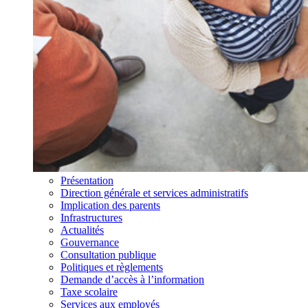
Présentation
Direction générale et services administratifs
Implication des parents
Infrastructures
Actualités
Gouvernance
Consultation publique
Politiques et règlements
Demande d’accès à l’information
Taxe scolaire
Services aux employés